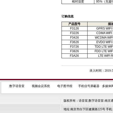
相对湿度
95%
（无凝
订购信息
产品型号
描
F3126
GPRS WIFI
F3226
CDMA WIFI
F3426
WCDMA WIF
F3626
EVDO WIFI
F3726
TDD LTE WI
F3826
FDD LTE WI
F3A26
LTE WIFI
录入时间：2019-5
数字语音室
视频会议系统
电子图书馆
手机信号屏蔽器
多媒体
版权所有：语音室,数字语音室-南京通如科技有限
纯软件语音室,语音室方案,软件版语音室,语
地址:南京市白下区健康路225号 手机:1395202