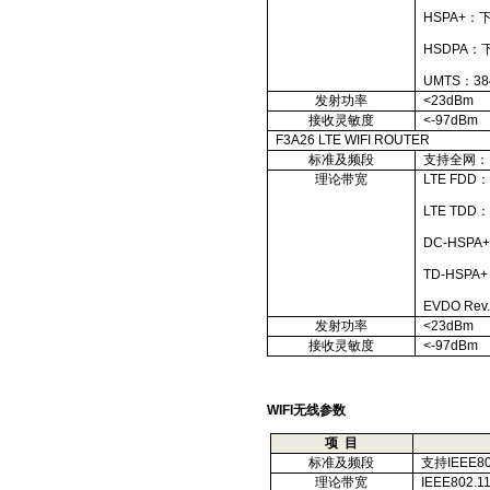
HSPA+
：
HSDPA
：
UMTS
：
38
发射功率
<23dBm
接收灵敏度
<-97dBm
F3A26 LTE WIFI ROUTER
标准及频段
支持全网：
理论带宽
LTE FDD
LTE TDD
DC-HSPA
TD-HSPA+
EVDO Rev.
发射功率
<23dBm
接收灵敏度
<-97dBm
WIFI
无线参数
项
目
标准及频段
支持
IEEE80
理论带宽
IEEE802.11