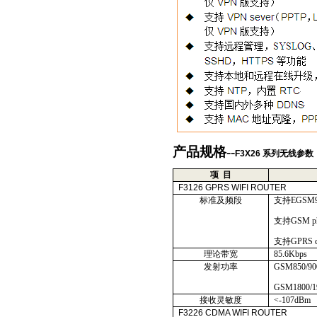
产品规格
--
F3X26
系列无线参数
项
目
F3126 GPRS WIFI ROUTER
标准及频段
支持
EGSM9
支持
GSM ph
支持
GPRS c
理论带宽
85.6Kbps
发射功率
GSM850/90
GSM1800/1
接收灵敏度
<-107dBm
F3226 CDMA WIFI ROUTER