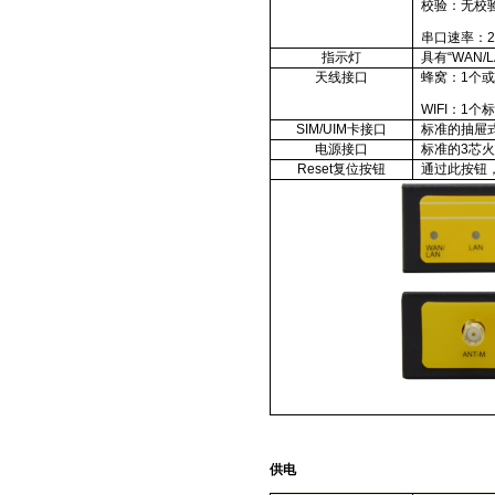
校验：无校
串口速率：
2
指示灯
具有
“WAN
/
L
天线接口
蜂窝：
1
个
WIFI
：
1
个
SIM/UIM
卡接口
标准的抽屉
电源接口
标准的
3
芯
Reset
复位按钮
通过此按钮
供电