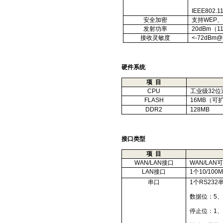
IEEE802.1
安全加密
支持
WEP
、
发射功率
20dBm
（
1
接收灵敏度
<-72dBm@
硬件系统
项
目
CPU
工业级
32
位
FLASH
16MB
（可
DDR2
128MB
接口类型
项
目
WAN/LAN
接口
WAN/LAN
LAN
接口
1
个
10/100
串口
1
个
RS232
数据位：
5
停止位：
1