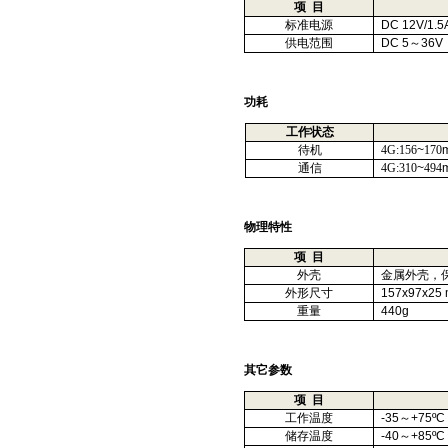
项
目
标准电源
DC 12V/1.5
供电范围
DC 5
～
36V
功耗
工作状态
待机
4G:156
~
170
通信
4G:310
~
494
物理特性
项
目
外壳
金属外壳，
外形尺寸
157x97x25
重量
440g
其它参数
项
目
工作温度
-35
～
+75ºC
储存温度
-40
～
+85ºC