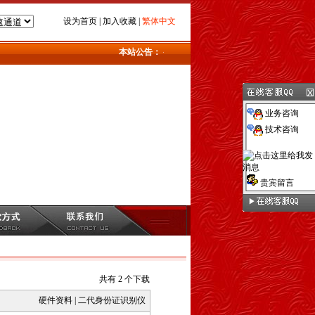
设为首页
|
加入收藏
|
繁体中文
本站公告：
公司,www.njanbao.net,电话:400-040-5516,Q
业务咨询
技术咨询
贵宾留言
共有 2 个下载
硬件资料
|
二代身份证识别仪