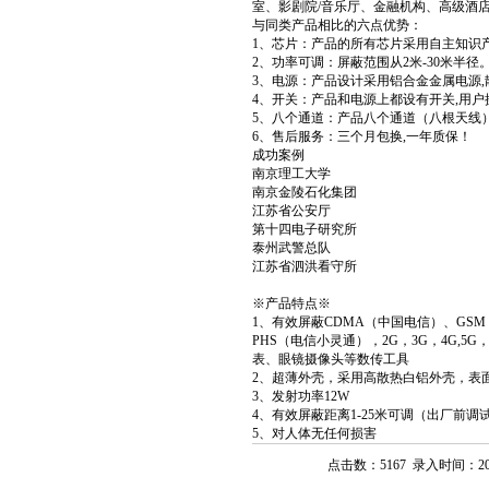
室、影剧院/音乐厅、金融机构、高级酒
与同类产品相比的六点优势：
1、芯片：产品的所有芯片采用自主知识
2、功率可调：屏蔽范围从2米-30米半径
3、电源：产品设计采用铝合金金属电源
4、开关：产品和电源上都设有开关,用
5、八个通道：产品八个通道（八根天线
6、售后服务：三个月包换,一年质保！
成功案例
南京理工大学
南京金陵石化集团
江苏省公安厅
第十四电子研究所
泰州武警总队
江苏省泗洪看守所
※产品特点※
1、有效屏蔽CDMA（中国电信）、GSM（
PHS（电信小灵通），2G，3G，4G,
表、眼镜摄像头等数传工具
2、超薄外壳，采用高散热白铝外壳，表
3、发射功率12W
4、有效屏蔽距离1-25米可调（出厂前调
5、对人体无任何损害
点击数：5167 录入时间：2013