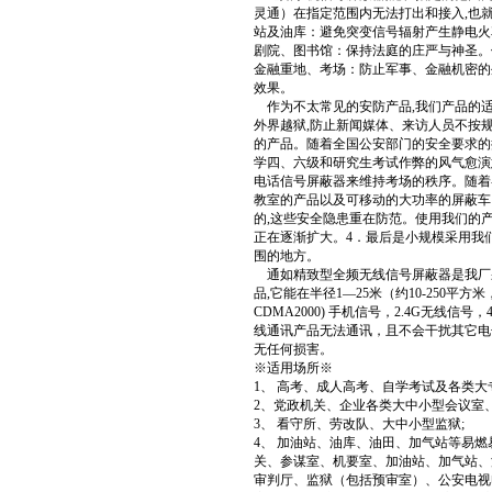
灵通）在指定范围内无法打出和接入,也
站及油库：避免突变信号辐射产生静电火
剧院、图书馆：保持法庭的庄严与神圣。
金融重地、考场：防止军事、金融机密的
效果。
作为不太常见的安防产品,我们产品的适
外界越狱,防止新闻媒体、来访人员不按
的产品。随着全国公安部门的安全要求的
学四、六级和研究生考试作弊的风气愈演
电话信号屏蔽器来维持考场的秩序。随着
教室的产品以及可移动的大功率的屏蔽车
的,这些安全隐患重在防范。使用我们的
正在逐渐扩大。4．最后是小规模采用我
围的地方。
通如精致型全频无线信号屏蔽器是我厂
品,它能在半径1—25米（约10-250平方米
CDMA2000) 手机信号，2.4G无线信号
线通讯产品无法通讯，且不会干扰其它电
无任何损害。
※适用场所※
1、 高考、成人高考、自学考试及各类大
2、党政机关、企业各类大中小型会议室
3、 看守所、劳改队、大中小型监狱;
4、 加油站、油库、油田、加气站等易
关、参谋室、机要室、加油站、加气站、
审判厅、监狱（包括预审室）、公安电视