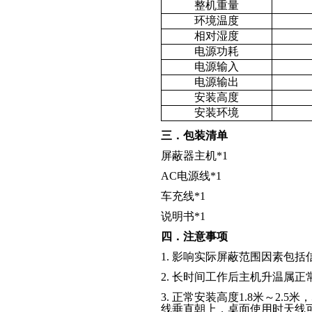
整机重量
环境温度
相对湿度
电源功耗
电源输入
电源输出
安装高度
安装环境
三．包装清单
屏蔽器主机
*1
AC
电源线
*1
车充线
*1
说明书
*1
四．注意事项
1.
影响实际屏蔽范围因素包括
2.
长时间工作后主机升温属正
3.
正常安装高度
1.8
米～
2.5
米，
线垂直朝上，桌面使用时天线