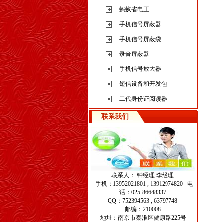
蚂蚁省电王
手机信号屏蔽器
手机信号屏蔽袋
录音屏蔽器
手机信号放大器
短信设备和开发包
二代身份证阅读器
联系我们
联系人： 钟经理 李经理
手机：13952021801 , 13912974820 电
话：025-86648337
QQ：752394563 , 63797748
邮编：210008
地址：南京市秦淮区健康路225号