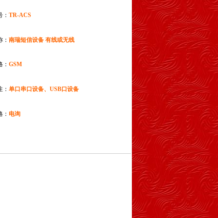
号：
TR-ACS
称：
南瑞
短信设备 有线或无线
格：
GSM
注：
单口串口设备、USB口设备
格：
电询
】